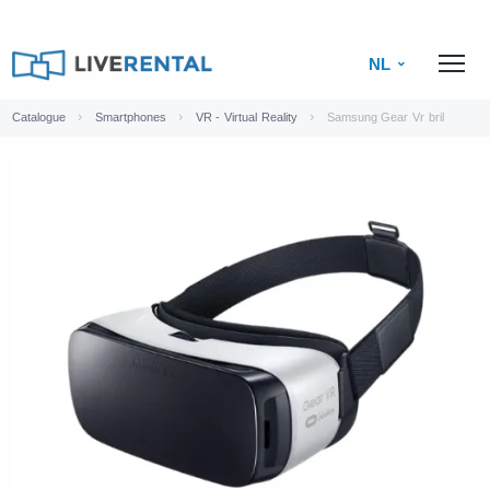
NL
Catalogue
Smartphones
VR - Virtual Reality
Samsung Gear Vr bril