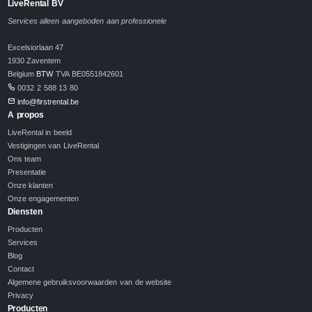
LiveRental BV
Services alleen aangeboden aan professionele
Excelsiorlaan 47
1930 Zaventem
Belgium
BTW
TVA BE0551842601
0032 2 588 13 80
info@firstrental.be
A propos
LiveRental in beeld
Vestigingen van LiveRental
Ons team
Presentatie
Onze klanten
Onze engagementen
Diensten
Producten
Services
Blog
Contact
Algemene gebruiksvoorwaarden van de website
Privacy
Producten