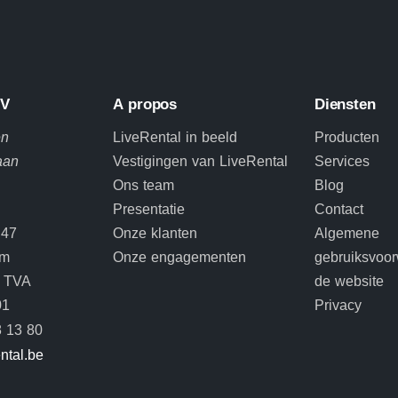
BV
A propos
Diensten
en
LiveRental in beeld
Producten
aan
Vestigingen van LiveRental
Services
Ons team
Blog
Presentatie
Contact
 47
Onze klanten
Algemene
em
Onze engagementen
gebruiksvoo
TVA
de website
01
Privacy
 13 80
ental.be