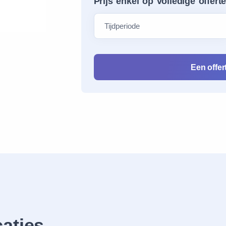
Prijs enkel op volledige offert
Een offe
caties