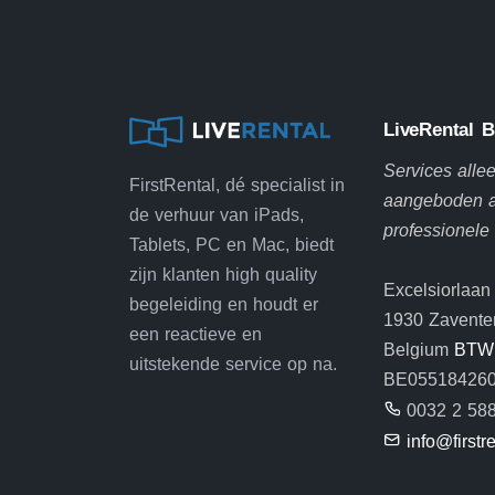
LiveRental 
Services alle
FirstRental, dé specialist in
aangeboden 
de verhuur van iPads,
professionele
Tablets, PC en Mac, biedt
zijn klanten high quality
Excelsiorlaan
begeleiding en houdt er
1930 Zavent
een reactieve en
Belgium
BTW
uitstekende service op na.
BE05518426
0032 2 588
info@firstr