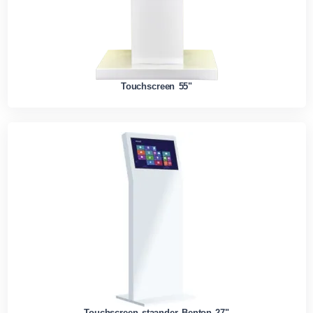
Touchscreen 55"
Touchscreen staander Benton 27"