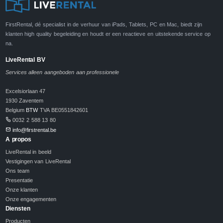
FirstRental, dé specialist in de verhuur van iPads, Tablets, PC en Mac, biedt zijn
klanten high quality begeleiding en houdt er een reactieve en uitstekende service op
na.
LiveRental BV
Services alleen aangeboden aan professionele
Excelsiorlaan 47
1930 Zaventem
Belgium
BTW
TVA BE0551842601
0032 2 588 13 80
info@firstrental.be
A propos
LiveRental in beeld
Vestigingen van LiveRental
Ons team
Presentatie
Onze klanten
Onze engagementen
Diensten
Producten