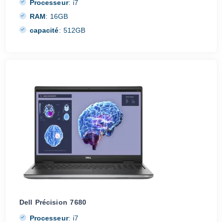
Processeur
:
i7
RAM
:
16GB
capacité
:
512GB
Dell Précision 7680
Processeur
:
i7