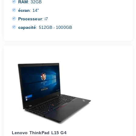
RAM
:
32GB
écran
:
14"
Processeur
:
i7
capacité
:
512GB
1000GB
/
Lenovo ThinkPad L15 G4