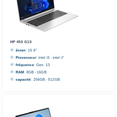
HP 450 G10
écran
:
15.6"
Processeur
:
intel i5
intel i7
/
fréquence
:
Gen. 13
RAM
:
8GB
16GB
/
capacité
:
256GB
512GB
/