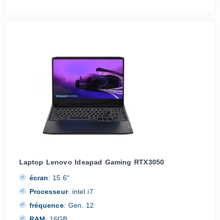
Laptop Lenovo Ideapad Gaming RTX3050
écran
:
15.6"
Processeur
:
intel i7
fréquence
:
Gen. 12
RAM
:
16GB