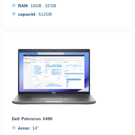
RAM
:
16GB
32GB
/
capacité
:
512GB
Dell Précision 3490
écran
:
14"