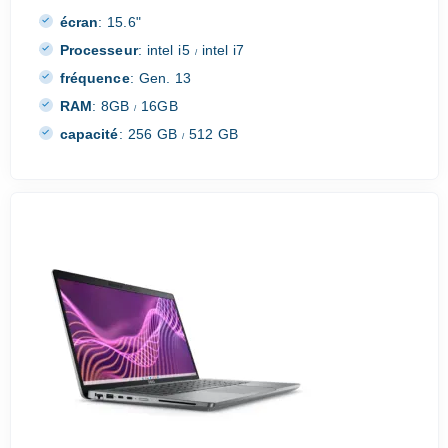
écran
:
15.6"
Processeur
:
intel i5
intel i7
/
fréquence
:
Gen. 13
RAM
:
8GB
16GB
/
capacité
:
256 GB
512 GB
/