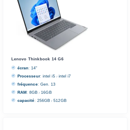
Lenovo Thinkbook 14 G6
écran
:
14"
Processeur
:
intel i5
intel i7
/
fréquence
:
Gen. 13
RAM
:
8GB
16GB
/
capacité
:
256GB
512GB
/