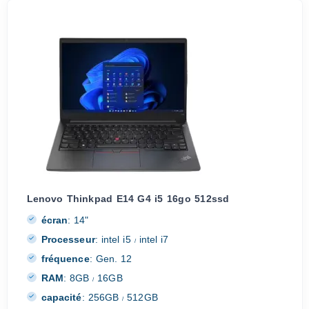
Lenovo Thinkpad E14 G4 i5 16go 512ssd
écran
:
14"
Processeur
:
intel i5
intel i7
/
fréquence
:
Gen. 12
RAM
:
8GB
16GB
/
capacité
:
256GB
512GB
/