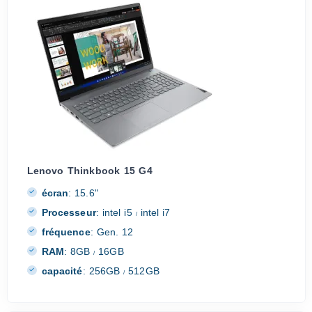
Lenovo Thinkbook 15 G4
écran
:
15.6"
Processeur
:
intel i5
intel i7
/
fréquence
:
Gen. 12
RAM
:
8GB
16GB
/
capacité
:
256GB
512GB
/