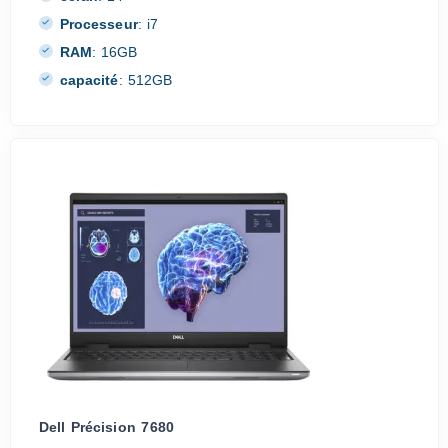
Processeur
:
i7
RAM
:
16GB
capacité
:
512GB
Dell Précision 7680