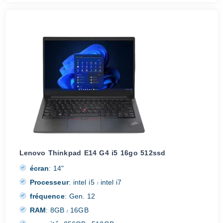
Lenovo Thinkpad E14 G4 i5 16go 512ssd
écran
:
14"
Processeur
:
intel i5
intel i7
/
fréquence
:
Gen. 12
RAM
:
8GB
16GB
/