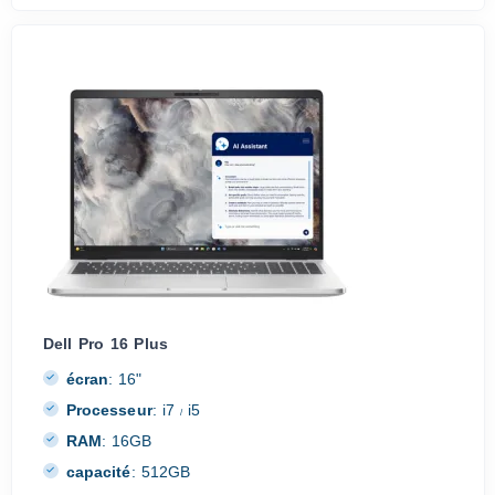
Dell Pro 16 Plus
écran
:
16"
Processeur
:
i7
i5
/
RAM
:
16GB
capacité
:
512GB