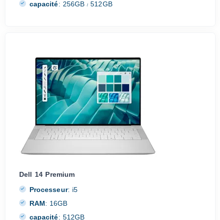
capacité
:
256GB
512GB
/
Dell 14 Premium
Processeur
:
i5
RAM
:
16GB
capacité
:
512GB