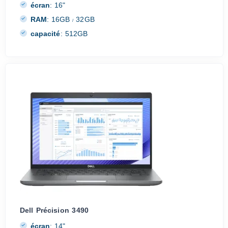
écran
:
16"
RAM
:
16GB
32GB
/
capacité
:
512GB
Dell Précision 3490
écran
:
14"