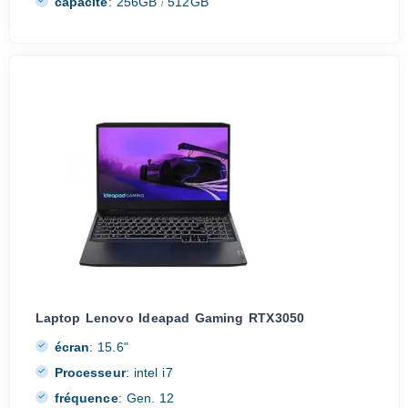
capacité
:
256GB
512GB
/
Laptop Lenovo Ideapad Gaming RTX3050
écran
:
15.6"
Processeur
:
intel i7
fréquence
:
Gen. 12