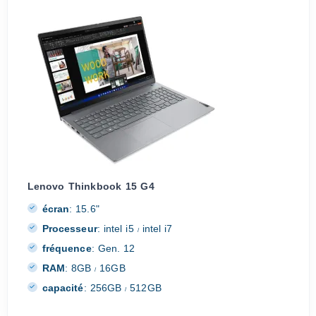
Lenovo Thinkbook 15 G4
écran
:
15.6"
Processeur
:
intel i5
intel i7
/
fréquence
:
Gen. 12
RAM
:
8GB
16GB
/
capacité
:
256GB
512GB
/