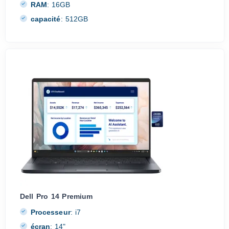
RAM
:
16GB
capacité
:
512GB
Dell Pro 14 Premium
Processeur
:
i7
écran
:
14"