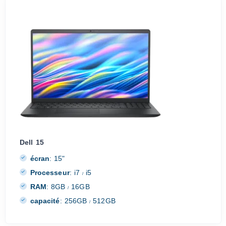
Dell 15
écran
:
15"
Processeur
:
i7
i5
/
RAM
:
8GB
16GB
/
capacité
:
256GB
512GB
/