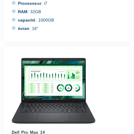
Processeur
:
i7
RAM
:
32GB
capacité
:
1000GB
écran
:
16"
Dell Pro Max 14