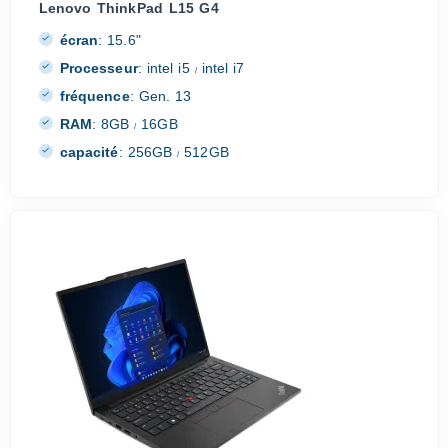
Lenovo ThinkPad L15 G4
écran
:
15.6"
Processeur
:
intel i5
intel i7
/
fréquence
:
Gen. 13
RAM
:
8GB
16GB
/
capacité
:
256GB
512GB
/