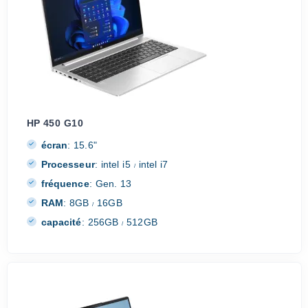
HP 450 G10
écran
:
15.6"
Processeur
:
intel i5
intel i7
/
fréquence
:
Gen. 13
RAM
:
8GB
16GB
/
capacité
:
256GB
512GB
/