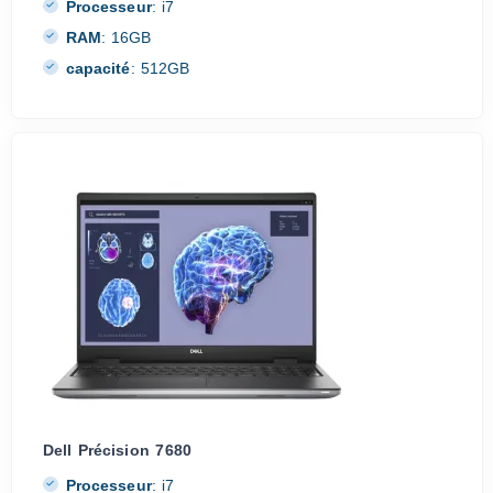
Processeur
:
i7
RAM
:
16GB
capacité
:
512GB
Dell Précision 7680
Processeur
:
i7