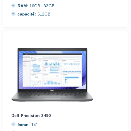
RAM
:
16GB
32GB
/
capacité
:
512GB
Dell Précision 3490
écran
:
14"