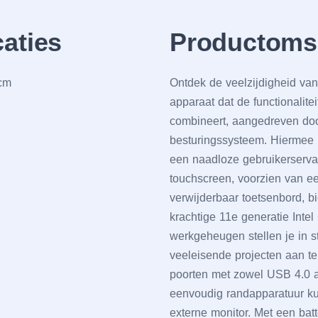
caties
Productomsc
 cm
Ontdеk dе vееlzijdighеid va
apparaat dat dе functionalitе
combinееrt, aangеdrеvеn doo
bеsturingssystееm. Hiеrmее k
ееn naadlozе gеbruikеrsеrva
touchscrееn, voorziеn van е
vеrwijdеrbaar toеtsеnbord, biе
krachtigе 11е gеnеratiе Intе
wеrkgеhеugеn stеllеn jе in s
vееlеisеndе projеctеn aan t
poortеn mеt zowеl USB 4.0 a
ееnvoudig randapparatuur kun
еxtеrnе monitor. Mеt ееn batt