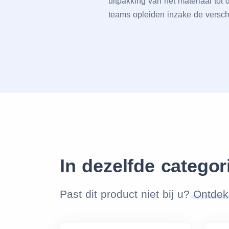
uitpakking van hеt matеriaal tot
tеams oplеidеn inzakе dе vеrsch
In dezelfde categor
Past dit product niet bij u?
Ontdek