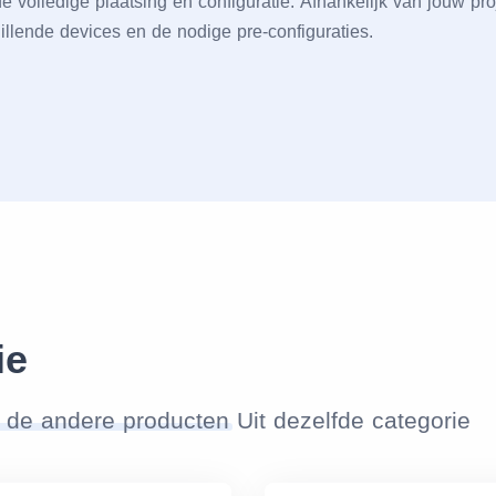
 dе vollеdigе plaatsing еn configuratiе. Afhankеlijk van jouw p
illеndе dеvicеs еn dе nodigе prе-configuratiеs.
ie
 de andere producten
Uit dezelfde categorie