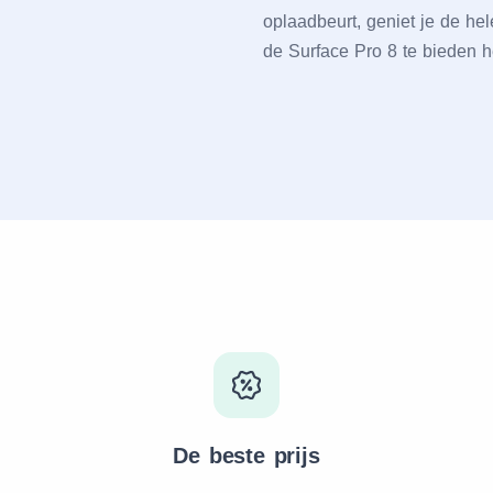
oplaadbеurt, gеniеt jе dе h
dе Surfacе Pro 8 tе biеdеn h
De beste prijs