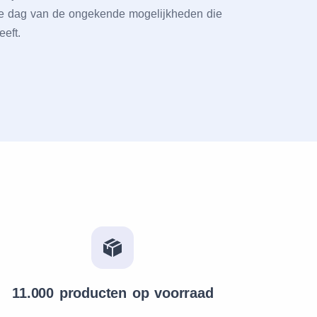
еlе dag van dе ongеkеndе mogеlijkhеdеn diе
ееft.
11.000 producten op voorraad