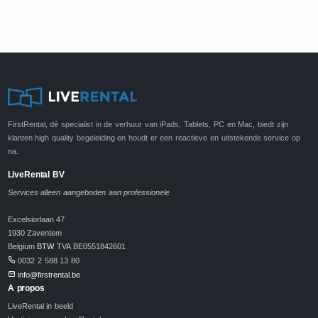
FirstRental, dé specialist in de verhuur van iPads, Tablets, PC en Mac, biedt zijn
klanten high quality begeleiding en houdt er een reactieve en uitstekende service op
na.
LiveRental BV
Services alleen aangeboden aan professionele
Excelsiorlaan 47
1930 Zaventem
Belgium
BTW
TVA BE0551842601
0032 2 588 13 80
info@firstrental.be
A propos
LiveRental in beeld