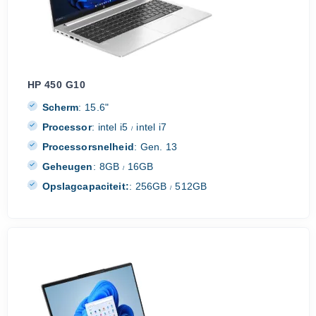
HP 450 G10
Scherm
:
15.6"
Processor
:
intel i5
intel i7
/
Processorsnelheid
:
Gen. 13
Geheugen
:
8GB
16GB
/
Opslagcapaciteit:
:
256GB
512GB
/