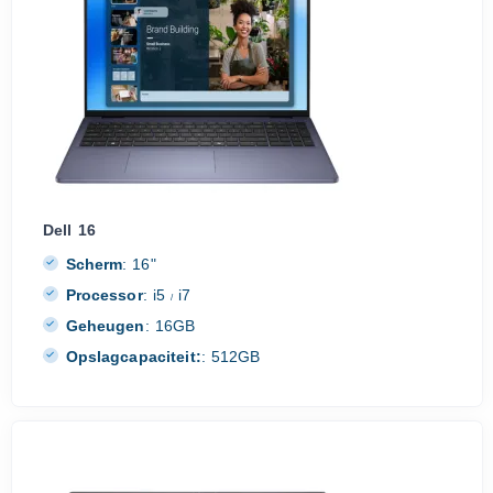
Dell 16
Scherm
:
16"
Processor
:
i5
i7
/
Geheugen
:
16GB
Opslagcapaciteit:
:
512GB