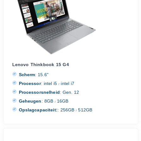
Lenovo Thinkbook 15 G4
Scherm
:
15.6"
Processor
:
intel i5
intel i7
/
Processorsnelheid
:
Gen. 12
Geheugen
:
8GB
16GB
/
Opslagcapaciteit:
:
256GB
512GB
/