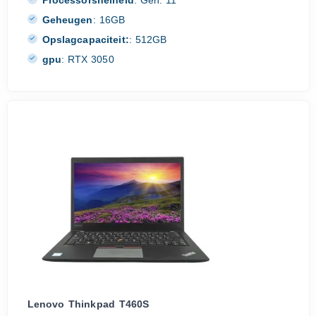
Processorsnelheid
:
Gen. 11
Geheugen
:
16GB
Opslagcapaciteit:
:
512GB
gpu
:
RTX 3050
Lenovo Thinkpad T460S