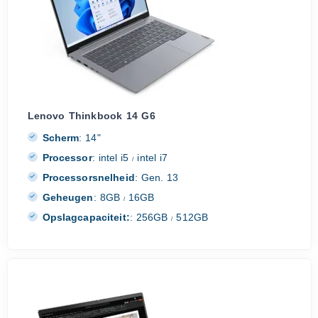
Lenovo Thinkbook 14 G6
Scherm
:
14"
Processor
:
intel i5
intel i7
/
Processorsnelheid
:
Gen. 13
Geheugen
:
8GB
16GB
/
Opslagcapaciteit:
:
256GB
512GB
/