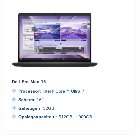
Dell Pro Max 16
Processor
:
Intel® Core™ Ultra 7
Scherm
:
16"
Geheugen
:
32GB
Opslagcapaciteit:
:
512GB
1000GB
/