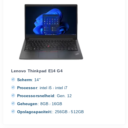
Lenovo Thinkpad E14 G4
Scherm
:
14"
Processor
:
intel i5
intel i7
/
Processorsnelheid
:
Gen. 12
Geheugen
:
8GB
16GB
/
Opslagcapaciteit:
:
256GB
512GB
/