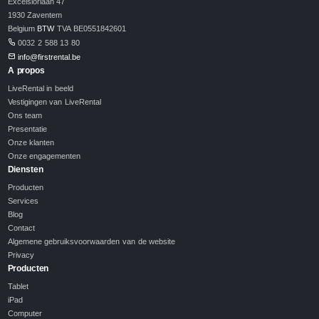
Excelsiorlaan 47
1930 Zaventem
Belgium
BTW
TVA BE0551842601
0032 2 588 13 80
info@firstrental.be
A propos
LiveRental in beeld
Vestigingen van LiveRental
Ons team
Presentatie
Onze klanten
Onze engagementen
Diensten
Producten
Services
Blog
Contact
Algemene gebruiksvoorwaarden van de website
Privacy
Producten
Tablet
iPad
Computer