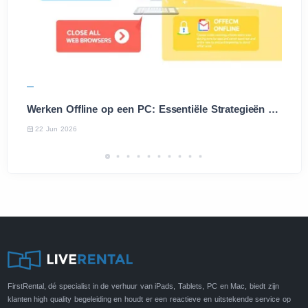
Werken Offline op een PC: Essentiële Strategieën en Tips
22 Jun 2026
FirstRental, dé specialist in de verhuur van iPads, Tablets, PC en Mac, biedt zijn
klanten high quality begeleiding en houdt er een reactieve en uitstekende service op