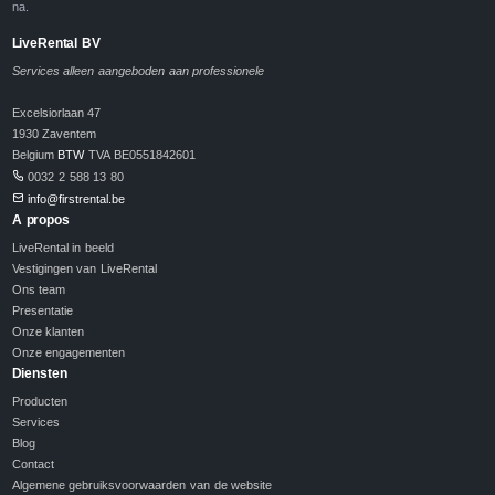
na.
LiveRental BV
Services alleen aangeboden aan professionele
Excelsiorlaan 47
1930 Zaventem
Belgium
BTW
TVA BE0551842601
0032 2 588 13 80
info@firstrental.be
A propos
LiveRental in beeld
Vestigingen van LiveRental
Ons team
Presentatie
Onze klanten
Onze engagementen
Diensten
Producten
Services
Blog
Contact
Algemene gebruiksvoorwaarden van de website