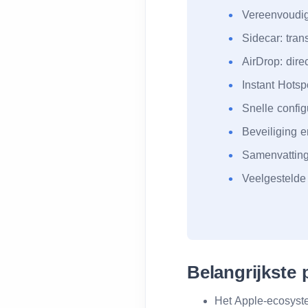
Vereenvoudig
Sidecar: tra
AirDrop: dire
Instant Hotsp
Snelle confi
Beveiliging e
Samenvattin
Veelgestelde
Belangrijkste
Het Apple-ecosyste