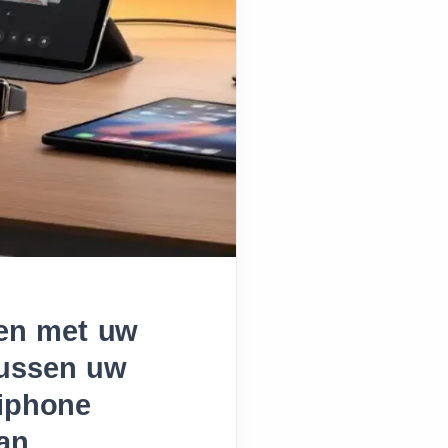
ren met uw
tussen uw
iphone
kan