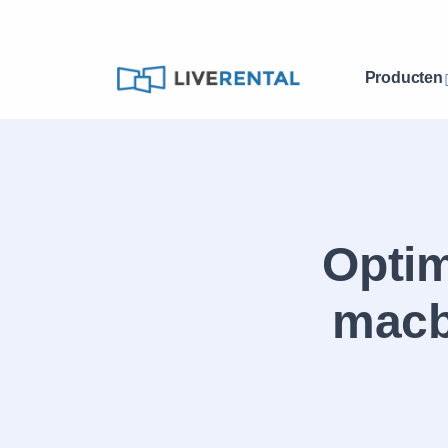
Producten
Optim
macb