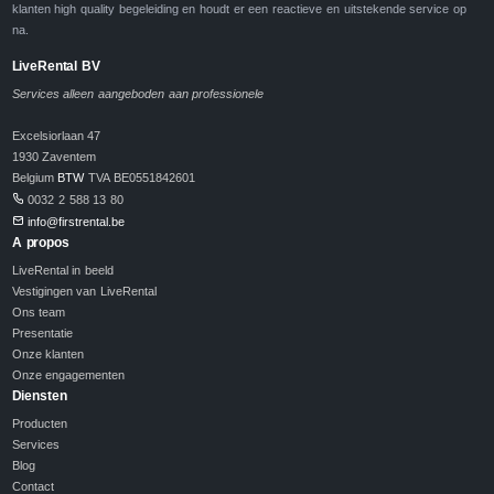
klanten high quality begeleiding en houdt er een reactieve en uitstekende service op
na.
LiveRental BV
Services alleen aangeboden aan professionele
Excelsiorlaan 47
1930 Zaventem
Belgium
BTW
TVA BE0551842601
0032 2 588 13 80
info@firstrental.be
A propos
LiveRental in beeld
Vestigingen van LiveRental
Ons team
Presentatie
Onze klanten
Onze engagementen
Diensten
Producten
Services
Blog
Contact