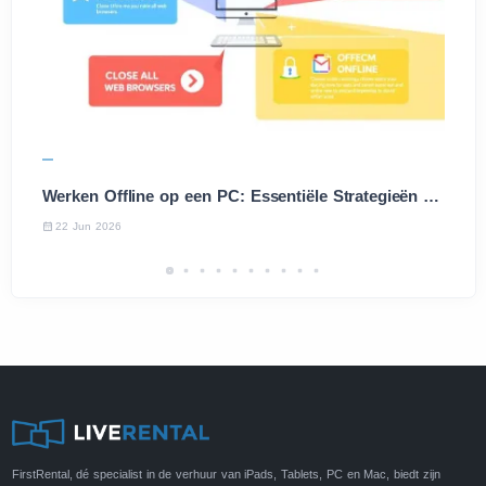
Werken Offline op een PC: Essentiële Strategieën en Tips
22 Jun 2026
FirstRental, dé specialist in de verhuur van iPads, Tablets, PC en Mac, biedt zijn