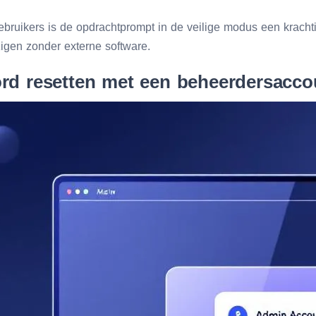
bruikers is de opdrachtprompt in de veilige modus een krach
igen zonder externe software.
d resetten met een beheerdersacco