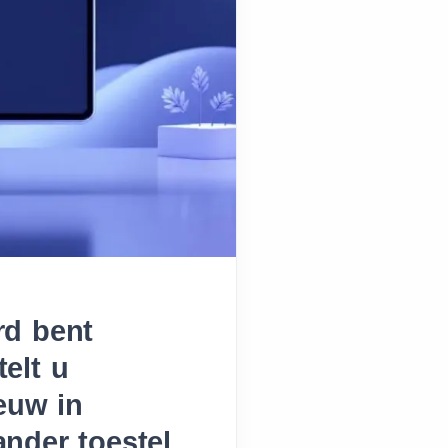
rd bent
elt u
euw in
ander toestel