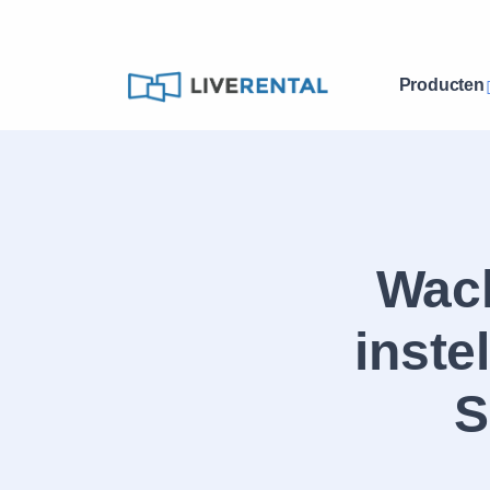
Producten
Wac
inste
S