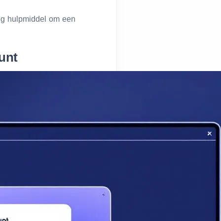
tig hulpmiddel om een
unt