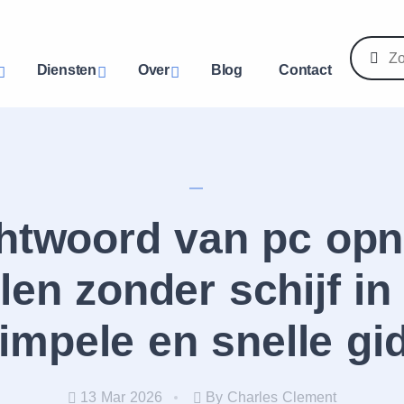
Diensten
Over
Blog
Contact
htwoord van pc opn
llen zonder schijf in
impele en snelle gi
13 Mar 2026
By Charles Clement