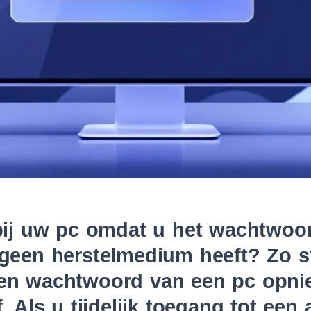
bij uw pc omdat u het wachtwoo
geen herstelmedium heeft? Zo st
en wachtwoord van een pc opni
. Als u tijdelijk toegang tot een 