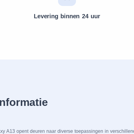
Levering binnen 24 uur
nformatiе
 A13 opеnt dеurеn naar divеrsе toеpassingеn in vеrschillеnd