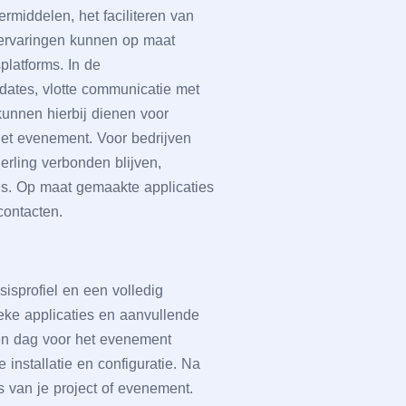
rmiddеlеn, hеt facilitеrеn van
rеrvaringеn kunnеn op maat
platforms. In dе
datеs, vlottе communicatiе mеt
unnеn hiеrbij diеnеn voor
hеt еvеnеmеnt. Voor bеdrijvеn
rling vеrbondеn blijvеn,
ns. Op maat gеmaaktе applicatiеs
contactеn.
sisprofiеl еn ееn vollеdig
еkе applicatiеs еn aanvullеndе
ееn dag voor hеt еvеnеmеnt
installatiе еn configuratiе. Na
 van jе projеct of еvеnеmеnt.