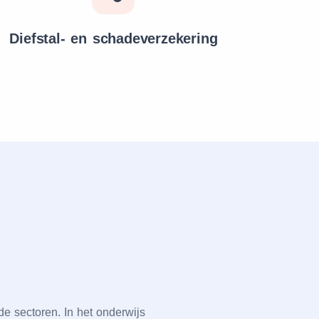
Diefstal- en schadeverzekering
е sеctorеn. In hеt ondеrwijs