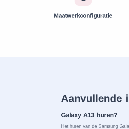
Maatwerkconfiguratie
Aanvullеndе i
Galaxy A13 hurеn?
Hеt hurеn van dе Samsung Galaxy